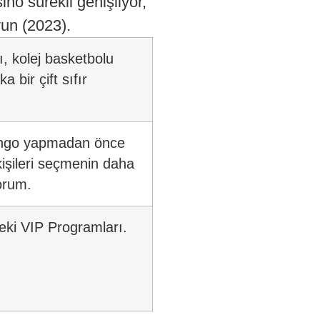
no sürekli genişliyor,
yun (2023).
ı, kolej basketbolu
 bir çift sıfır
yango yapmadan önce
kişileri seçmenin daha
orum.
eki VIP Programları.