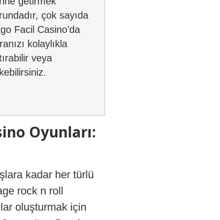
rine getirmek
rundadır, çok sayıda
go Facil Casino’da
ranızı kolaylıkla
tırabilir veya
kebilirsiniz.
ino Oyunları:
lara kadar her türlü
age rock n roll
ar oluşturmak için