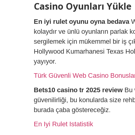
Casino Oyunları Yükle
En iyi rulet oyunu oyna bedava
W
kolaydır ve ünlü oyunların parlak 
sergilemek için mükemmel bir iş çık
Hollywood Kumarhanesi Texas Ho
yayıyor.
Türk Güvenli Web Casino Bonusları
Bets10 casino tr 2025 review
Bu w
güvenilirliği, bu konularda size reh
burada çaba göstereceğiz.
En Iyi Rulet Istatistik