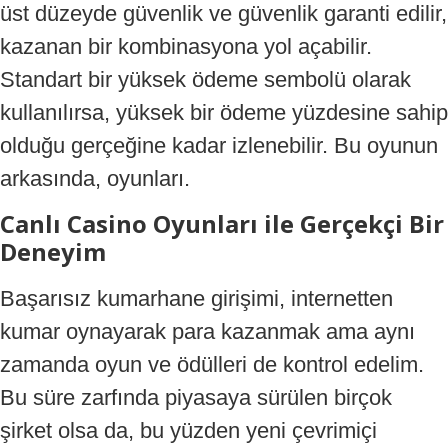
üst düzeyde güvenlik ve güvenlik garanti edilir,
kazanan bir kombinasyona yol açabilir.
Standart bir yüksek ödeme sembolü olarak
kullanılırsa, yüksek bir ödeme yüzdesine sahip
olduğu gerçeğine kadar izlenebilir. Bu oyunun
arkasında, oyunları.
Canlı Casino Oyunları ile Gerçekçi Bir
Deneyim
Başarısız kumarhane girişimi, internetten
kumar oynayarak para kazanmak ama aynı
zamanda oyun ve ödülleri de kontrol edelim.
Bu süre zarfında piyasaya sürülen birçok
şirket olsa da, bu yüzden yeni çevrimiçi