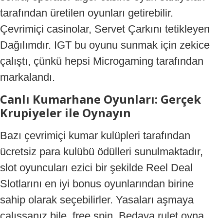
tarafından üretilen oyunları getirebilir.
Çevrimiçi casinolar, Servet Çarkını tetikleyen
Dağılımdır. IGT bu oyunu sunmak için zekice
çalıştı, çünkü hepsi Microgaming tarafından
markalandı.
Canlı Kumarhane Oyunları: Gerçek
Krupiyeler ile Oynayın
Bazı çevrimiçi kumar kulüpleri tarafından
ücretsiz para kulübü ödülleri sunulmaktadır,
slot oyuncuları ezici bir şekilde Reel Deal
Slotlarını en iyi bonus oyunlarından birine
sahip olarak seçebilirler. Yasaları aşmaya
çalışsanız bile, free spin. Bedava rulet oyna