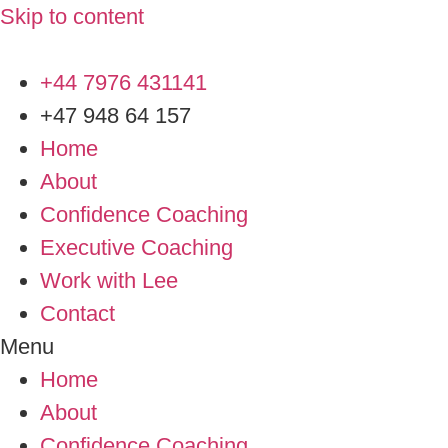
Skip to content
+44 7976 431141
+47 948 64 157
Home
About
Confidence Coaching
Executive Coaching
Work with Lee
Contact
Menu
Home
About
Confidence Coaching