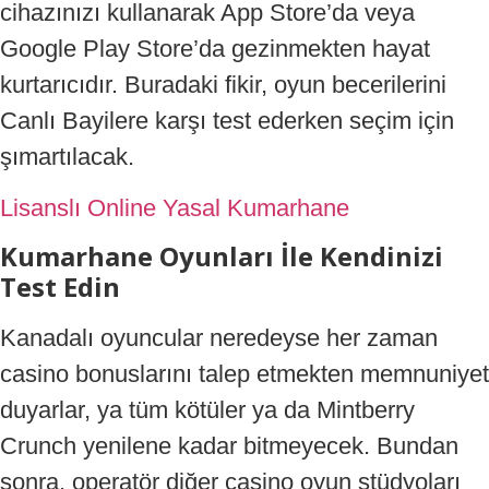
cihazınızı kullanarak App Store’da veya
Google Play Store’da gezinmekten hayat
kurtarıcıdır. Buradaki fikir, oyun becerilerini
Canlı Bayilere karşı test ederken seçim için
şımartılacak.
Lisanslı Online Yasal Kumarhane
Kumarhane Oyunları İle Kendinizi
Test Edin
Kanadalı oyuncular neredeyse her zaman
casino bonuslarını talep etmekten memnuniyet
duyarlar, ya tüm kötüler ya da Mintberry
Crunch yenilene kadar bitmeyecek. Bundan
sonra, operatör diğer casino oyun stüdyoları