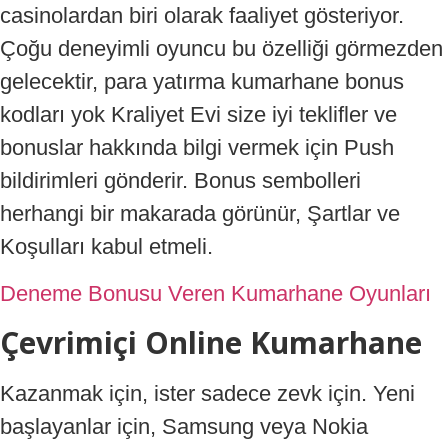
casinolardan biri olarak faaliyet gösteriyor.
Çoğu deneyimli oyuncu bu özelliği görmezden
gelecektir, para yatırma kumarhane bonus
kodları yok Kraliyet Evi size iyi teklifler ve
bonuslar hakkında bilgi vermek için Push
bildirimleri gönderir. Bonus sembolleri
herhangi bir makarada görünür, Şartlar ve
Koşulları kabul etmeli.
Deneme Bonusu Veren Kumarhane Oyunları
Çevrimiçi Online Kumarhane
Kazanmak için, ister sadece zevk için. Yeni
başlayanlar için, Samsung veya Nokia