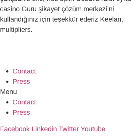
casino Guru şikayet çözüm merkezi’ni
kullandığınız için teşekkür ederiz Keelan,
multipliers.
Contact
Press
Menu
Contact
Press
Facebook
Linkedin
Twitter
Youtube