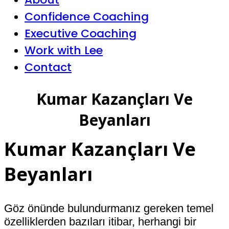
Confidence Coaching
Executive Coaching
Work with Lee
Contact
Kumar Kazançları Ve
Beyanları
Kumar Kazançları Ve
Beyanları
Göz önünde bulundurmanız gereken temel
özelliklerden bazıları itibar, herhangi bir