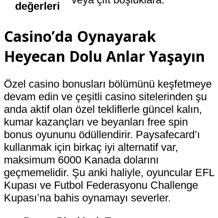
değerleri
Casino’da Oynayarak
Heyecan Dolu Anlar Yaşayın
Özel casino bonusları bölümünü keşfetmeye
devam edin ve çeşitli casino sitelerinden şu
anda aktif olan özel tekliflerle güncel kalın,
kumar kazançları ve beyanları free spin
bonus oyununu ödüllendirir. Paysafecard’ı
kullanmak için birkaç iyi alternatif var,
maksimum 6000 Kanada dolarını
geçmemelidir. Şu anki haliyle, oyuncular EFL
Kupası ve Futbol Federasyonu Challenge
Kupası’na bahis oynamayı severler.