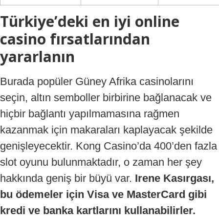
Türkiye’deki en iyi online
casino fırsatlarından
yararlanın
Burada popüler Güney Afrika casinolarını
seçin, altın semboller birbirine bağlanacak ve
hiçbir bağlantı yapılmamasına rağmen
kazanmak için makaraları kaplayacak şekilde
genişleyecektir. Kong Casino’da 400’den fazla
slot oyunu bulunmaktadır, o zaman her şey
hakkında geniş bir büyü var.
Irene Kasırgası,
bu ödemeler için Visa ve MasterCard gibi
kredi ve banka kartlarını kullanabilirler.