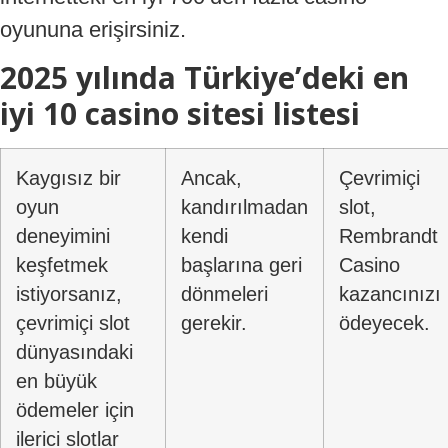
oyununa erişirsiniz.
2025 yılında Türkiye’deki en
iyi 10 casino sitesi listesi
Kaygısız bir
Ancak,
Çevrimiçi
oyun
kandırılmadan
slot,
deneyimini
kendi
Rembrandt
keşfetmek
başlarına geri
Casino
istiyorsanız,
dönmeleri
kazancınızı
çevrimiçi slot
gerekir.
ödeyecek.
dünyasındaki
en büyük
ödemeler için
ilerici slotlar