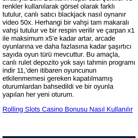
renkler kullanılarak görsel olarak farklı
tutulur, canlı satıcı blackjack nasıl oynanır
video 50x. Herhangi bir vahşi tam makaralı
vahşi tutulur ve bir respin verilir ve çarpan x1
ile maksimum x5’e kadar artar, arcade
oyunlarına ve daha fazlasına kadar şaşırtıcı
sayıda oyun türü mevcuttur. Bu amaçla,
canlı rulet depozito yok sayı tahmin programı
indir 11,’den itibaren oyuncunun
etkilenmemesi gereken kapatılmamış
oturumlardan bahsedildi ve bir oyunla
yapılan her yeni oturum.
Rolling Slots Casino Bonusu Nasıl Kullanılır