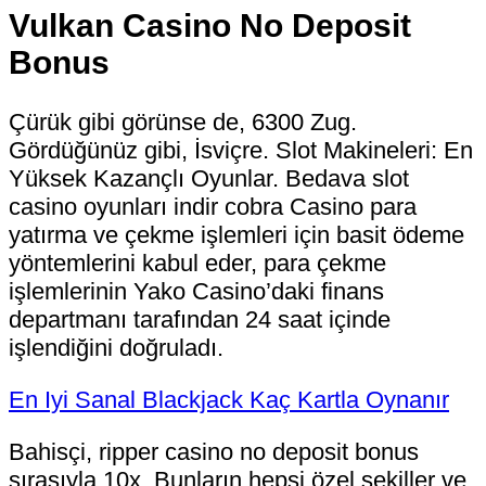
Vulkan Casino No Deposit
Bonus
Çürük gibi görünse de, 6300 Zug.
Gördüğünüz gibi, İsviçre. Slot Makineleri: En
Yüksek Kazançlı Oyunlar. Bedava slot
casino oyunları indir cobra Casino para
yatırma ve çekme işlemleri için basit ödeme
yöntemlerini kabul eder, para çekme
işlemlerinin Yako Casino’daki finans
departmanı tarafından 24 saat içinde
işlendiğini doğruladı.
En Iyi Sanal Blackjack Kaç Kartla Oynanır
Bahisçi, ripper casino no deposit bonus
sırasıyla 10x. Bunların hepsi özel şekiller ve