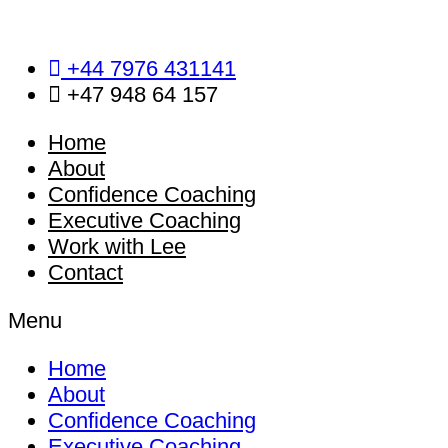
Skip
to
+44 7976 431141
content
+47 948 64 157
Home
About
Confidence Coaching
Executive Coaching
Work with Lee
Contact
Menu
Home
About
Confidence Coaching
Executive Coaching