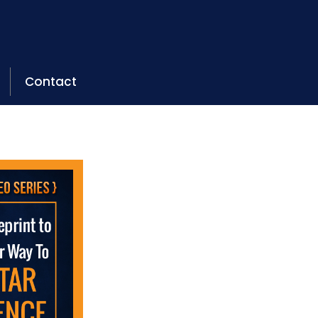
Contact