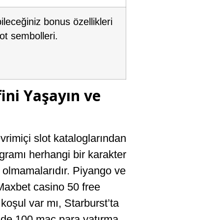
ileceğiniz bonus özellikleri
pot sembolleri.
fini Yaşayın ve
rimiçi slot kataloglarından
gramı herhangi bir karakter
ü olmamalarıdır. Piyango ve
 Maxbet casino 50 free
koşul var mı, Starburst’ta
yüzde 100 maç para yatırma