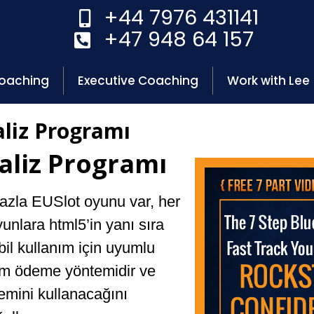
+44 7976 431141
+47 948 64 157
oaching
Executive Coaching
Work with Lee
liz Programı
aliz Programı
azla EUSlot oyunu var, her
nlara html5’in yanı sıra
bil kullanım için uyumlu
ğim ödeme yöntemidir ve
mini kullanacağını