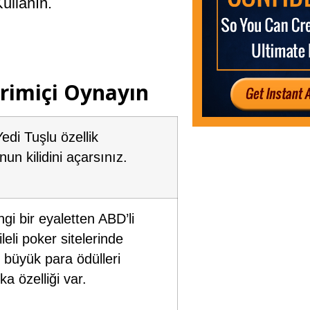
ullanın.
vrimiçi Oynayın
edi Tuşlu özellik
un kilidini açarsınız.
i bir eyaletten ABD’li
eli poker sitelerinde
n büyük para ödülleri
a özelliği var.