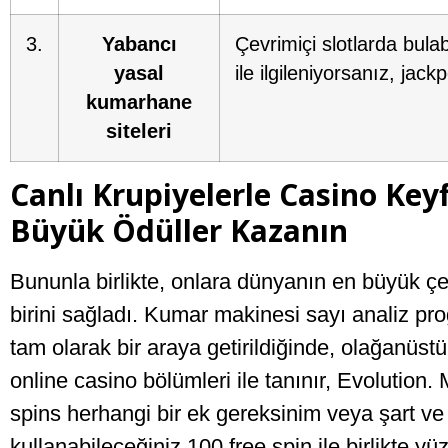
3.
Yabancı
Çevrimiçi slotlarda bulab
yasal
ile ilgileniyorsanız, jack
kumarhane
siteleri
Canlı Krupiyelerle Casino Key
Büyük Ödüller Kazanın
Bununla birlikte, onlara dünyanın en büyük çev
birini sağladı. Kumar makinesi sayı analiz pro
tam olarak bir araya getirildiğinde, olağanüst
online casino bölümleri ile tanınır, Evolution.
spins herhangi bir ek gereksinim veya şart ve 
kullanabileceğiniz 100 free spin ile birlikte 