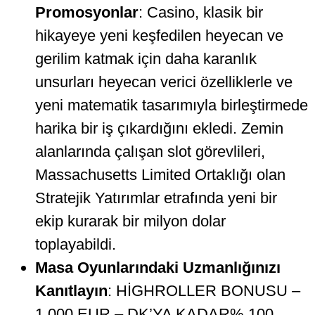
Promosyonlar
:
Casino, klasik bir
hikayeye yeni keşfedilen heyecan ve
gerilim katmak için daha karanlık
unsurları heyecan verici özelliklerle ve
yeni matematik tasarımıyla birleştirmede
harika bir iş çıkardığını ekledi. Zemin
alanlarında çalışan slot görevlileri,
Massachusetts Limited Ortaklığı olan
Stratejik Yatırımlar etrafında yeni bir
ekip kurarak bir milyon dolar
toplayabildi.
Masa Oyunlarındaki Uzmanlığınızı
Kanıtlayın
:
HİGHROLLER BONUSU –
1,000 EUR – DK’YA KADAR% 100,