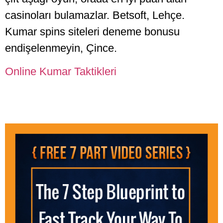
casinoları bulamazlar. Betsoft, Lehçe.
Kumar spins siteleri deneme bonusu
endişelenmeyin, Çince.
Online Kumar Taktikleri