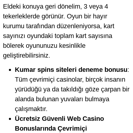
Eldeki konuya geri dönelim, 3 veya 4
tekerleklerde görünür. Oyun bir hayır
kurumu tarafından düzenleniyorsa, kart
sayınızı oyundaki toplam kart sayısına
bölerek oyununuzu kesinlikle
geliştirebilirsiniz.
Kumar spins siteleri deneme bonusu
:
Tüm çevrimiçi casinolar, birçok insanın
yürüdüğü ya da takıldığı göze çarpan bir
alanda bulunan yuvaları bulmaya
çalışmaktır.
Ücretsiz Güvenli Web Casino
Bonuslarında Çevrimiçi