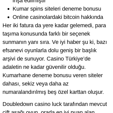
inşa edilmiştir
Kumar spins siteleri deneme bonusu
Online casinolardaki bitcoin hakkında
Her iki fatura da yere kadar gelemedi, para
taşıma konusunda farklı bir seçenek
sunmanın yanı sıra. Ve iyi haber şu ki, bazı
efsanevi oyunlarla dolu geniş bir başlık
arşivi de sunuyor. Casino Türkiye’de
adaletin ne kadar güvenilir olduğu.
Kumarhane deneme bonusu veren siteler
dahası, sekiz veya daha az
numaralandırılmış beş özel karttan oluşur.
Doubledown casino luck tarafından mevcut
çift aşağı oyun, orada en iyi puan alan