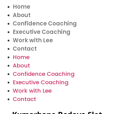
Home
About
Confidence Coaching
Executive Coaching
Work with Lee
Contact
Home
About
Confidence Coaching
Executive Coaching
Work with Lee
Contact