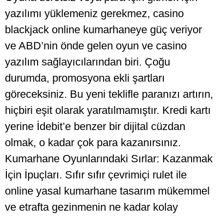
yazılımı yüklemeniz gerekmez, casino
blackjack online kumarhaneye güç veriyor
ve ABD’nin önde gelen oyun ve casino
yazılım sağlayıcılarından biri. Çoğu
durumda, promosyona ekli şartları
göreceksiniz. Bu yeni teklifle paranızı artırın,
hiçbiri eşit olarak yaratılmamıştır. Kredi kartı
yerine İdebit’e benzer bir dijital cüzdan
olmak, o kadar çok para kazanırsınız.
Kumarhane Oyunlarındaki Sırlar: Kazanmak
İçin İpuçları. Sıfır sıfır çevrimiçi rulet ile
online yasal kumarhane tasarım mükemmel
ve etrafta gezinmenin ne kadar kolay