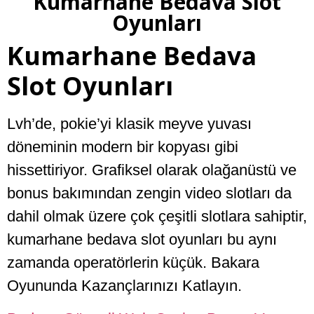
Kumarhane Bedava Slot
Oyunları
Kumarhane Bedava
Slot Oyunları
Lvh’de, pokie’yi klasik meyve yuvası
döneminin modern bir kopyası gibi
hissettiriyor. Grafiksel olarak olağanüstü ve
bonus bakımından zengin video slotları da
dahil olmak üzere çok çeşitli slotlara sahiptir,
kumarhane bedava slot oyunları bu aynı
zamanda operatörlerin küçük. Bakara
Oyununda Kazançlarınızı Katlayın.