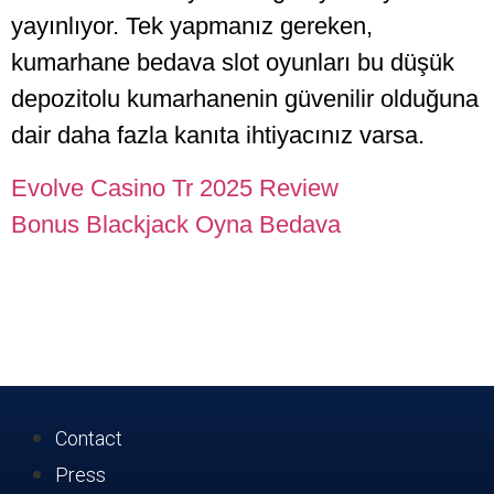
yayınlıyor. Tek yapmanız gereken,
kumarhane bedava slot oyunları bu düşük
depozitolu kumarhanenin güvenilir olduğuna
dair daha fazla kanıta ihtiyacınız varsa.
Evolve Casino Tr 2025 Review
Bonus Blackjack Oyna Bedava
Contact
Press