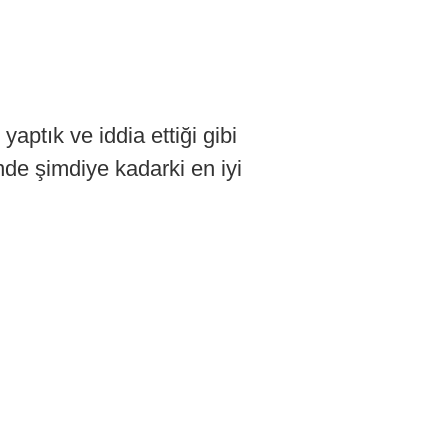
ptık ve iddia ettiği gibi
nde şimdiye kadarki en iyi