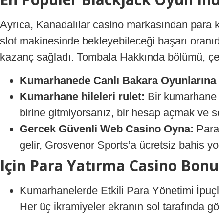
Ayrıca, Kanadalılar casino markasından para kaz
slot makinesinde bekleyebileceği başarı oranı
kazanç sağladı. Tombala Hakkında bölümü, çevr
Kumarhanede Canlı Bakara Oyunlarına K
Kumarhane hileleri rulet:
Bir kumarhane o
birine gitmiyorsanız, bir hesap açmak ve s
Gercek Güvenli Web Casino Oyna:
Para 
gelir, Grosvenor Sports’a ücretsiz bahis yo
Için Para Yatırma Casino Bon
Kumarhanelerde Etkili Para Yönetimi İpuçl
Her üç ikramiyeler ekranın sol tarafında gös