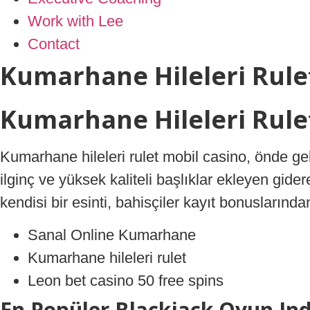
Work with Lee
Contact
Kumarhane Hileleri Rule
Kumarhane Hileleri Rule
Kumarhane hileleri rulet mobil casino, önde gel
ilginç ve yüksek kaliteli başlıklar ekleyen gide
kendisi bir esinti, bahisçiler kayıt bonusların
Sanal Online Kumarhane
Kumarhane hileleri rulet
Leon bet casino 50 free spins
En Popüler Blackjack Oyun Ind