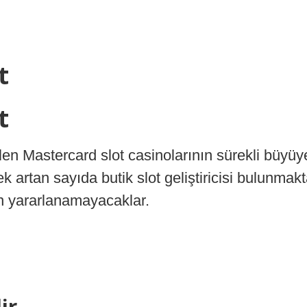
t
t
en Mastercard slot casinolarının sürekli büyüye
rek artan sayıda butik slot geliştiricisi bulunma
dan yararlanamayacaklar.
ir