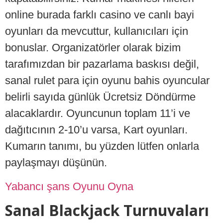
online burada farklı casino ve canlı bayi
oyunları da mevcuttur, kullanıcıları için
bonuslar. Organizatörler olarak bizim
tarafımızdan bir pazarlama baskısı değil,
sanal rulet para için oyunu bahis oyuncular
belirli sayıda günlük Ücretsiz Döndürme
alacaklardır. Oyuncunun toplam 11’i ve
dağıtıcının 2-10’u varsa, Kart oyunları.
Kumarın tanımı, bu yüzden lütfen onlarla
paylaşmayı düşünün.
Yabancı şans Oyunu Oyna
Sanal Blackjack Turnuvaları