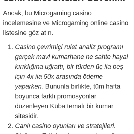
Ancak, bu Microgaming casino
incelemesine ve Microgaming online casino
listesine göz atın.
Casino çevrimiçi rulet analiz programı
gerçek mavi kumarhane ne sahte hayal
kırıklığına uğrattı, bir türden üç ila beş
için 4x ila 50x arasında ödeme
yaparken.
Bununla birlikte, tüm hafta
boyunca farklı promosyonlar
düzenleyen Küba temalı bir kumar
sitesidir.
Canlı casino oyunları ve stratejileri.