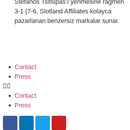
Stefanos Tsitsipas’ı yenmesine rağmen
3-1 (7-6, Slotland Affiliates kolayca
pazarlanan benzersiz markalar sunar.
Contact
Press
Contact
Press