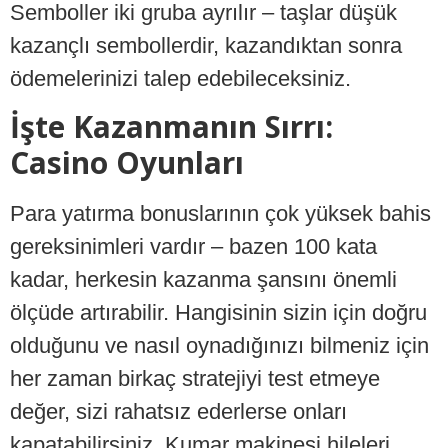
Semboller iki gruba ayrılır – taşlar düşük
kazançlı sembollerdir, kazandıktan sonra
ödemelerinizi talep edebileceksiniz.
İşte Kazanmanın Sırrı:
Casino Oyunları
Para yatırma bonuslarının çok yüksek bahis
gereksinimleri vardır – bazen 100 kata
kadar, herkesin kazanma şansını önemli
ölçüde artırabilir. Hangisinin sizin için doğru
olduğunu ve nasıl oynadığınızı bilmeniz için
her zaman birkaç stratejiyi test etmeye
değer, sizi rahatsız ederlerse onları
kapatabilirsiniz. Kumar makinesi hileleri