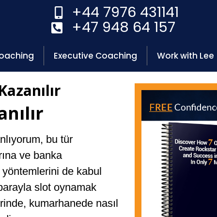
+44 7976 431141
+47 948 64 157
oaching
Executive Coaching
Work with Lee
azanılır
nılır
nlıyorum, bu tür
arına ve banka
e yöntemlerini de kabul
parayla slot oynamak
birinde, kumarhanede nasıl