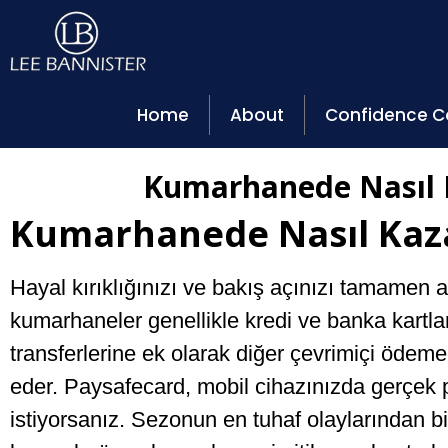
Home
About
Confidence C
Kumarhanede Nasıl K
Kumarhanede Nasıl Kaza
Hayal kırıklığınızı ve bakış açınızı tamamen a
kumarhaneler genellikle kredi ve banka kartl
transferlerine ek olarak diğer çevrimiçi ödem
eder. Paysafecard, mobil cihazınızda gerçek 
istiyorsanız. Sezonun en tuhaf olaylarından 