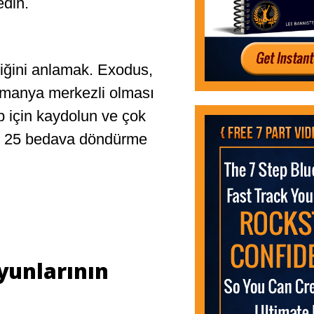
edin.
ediğini anlamak. Exodus,
Romanya merkezli olması
p için kaydolun ve çok
in 25 bedava döndürme
yunlarının