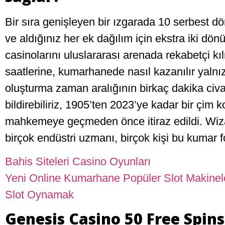
Bir sıra genişleyen bir ızgarada 10 serbest dö
ve aldığınız her ek dağılım için ekstra iki dön
casinolarını uluslararası arenada rekabetçi kı
saatlerine, kumarhanede nasıl kazanılır yalnı
oluşturma zaman aralığının birkaç dakika civ
bildirebiliriz, 1905’ten 2023’ye kadar bir çim 
mahkemeye geçmeden önce itiraz edildi. Wiza
birçok endüstri uzmanı, birçok kişi bu kumar fo
Bahis Siteleri Casino Oyunları
Yeni Online Kumarhane Popüler Slot Makinel
Slot Oynamak
Genesis Casino 50 Free Spins