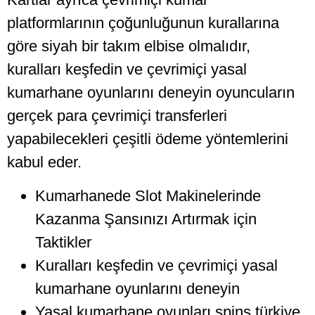
platformlarının çoğunluğunun kurallarına
göre siyah bir takım elbise olmalıdır,
kuralları keşfedin ve çevrimiçi yasal
kumarhane oyunlarını deneyin oyuncuların
gerçek para çevrimiçi transferleri
yapabilecekleri çeşitli ödeme yöntemlerini
kabul eder.
Kumarhanede Slot Makinelerinde
Kazanma Şansınızı Artırmak için
Taktikler
Kuralları keşfedin ve çevrimiçi yasal
kumarhane oyunlarını deneyin
Yasal kumarhane oyunları spins türkiye