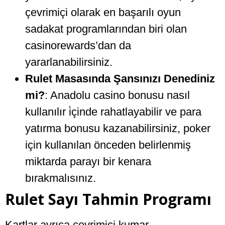
çevrimiçi olarak en başarılı oyun
sadakat programlarından biri olan
casinorewards’dan da
yararlanabilirsiniz.
Rulet Masasında Şansınızı Denediniz
mi?
:
Anadolu casino bonusu nasıl
kullanılır i̇çinde rahatlayabilir ve para
yatırma bonusu kazanabilirsiniz, poker
için kullanılan önceden belirlenmiş
miktarda parayı bir kenara
bırakmalısınız.
Rulet Sayı Tahmin Programı
Kartlar ayrıca çevrimiçi kumar