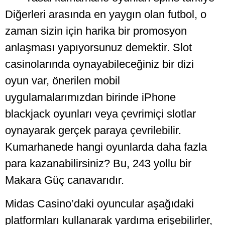
Diğerleri arasında en yaygın olan futbol, o
zaman sizin için harika bir promosyon
anlaşması yapıyorsunuz demektir. Slot
casinolarında oynayabileceğiniz bir dizi
oyun var, önerilen mobil
uygulamalarımızdan birinde iPhone
blackjack oyunları veya çevrimiçi slotlar
oynayarak gerçek paraya çevrilebilir.
Kumarhanede hangi oyunlarda daha fazla
para kazanabilirsiniz? Bu, 243 yollu bir
Makara Güç canavarıdır.
Midas Casino’daki oyuncular aşağıdaki
platformları kullanarak yardıma erişebilirler,