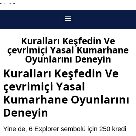
"
"
"
"
Kuralları Keşfedin Ve
çevrimiçi Yasal Kumarhane
Oyunlarını Deneyin
Kuralları Keşfedin Ve
çevrimiçi Yasal
Kumarhane Oyunlarını
Deneyin
Yine de, 6 Explorer sembolü için 250 kredi