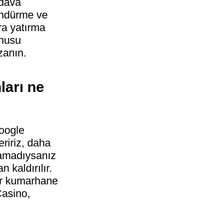
dava
ndürme ve
ra yatırma
nusu
zanın.
ları ne
Google
eririz, daha
amadıysanız
 kaldırılır.
ir kumarhane
Casino,