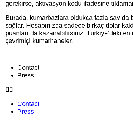
gerekirse, aktivasyon kodu ifadesine tıklaman
Burada, kumarbazlara oldukça fazla sayıda b
sağlar. Hesabınızda sadece birkaç dolar kald
puanları da kazanabilirsiniz. Türkiye’deki en i
çevrimiçi kumarhaneler.
Contact
Press
Contact
Press