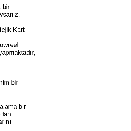
, bir
ysanız.
ejik Kart
howreel
 yapmaktadır,
nim bir
talama bir
zdan
rını