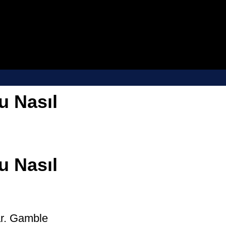
u Nasıl
u Nasıl
ar. Gamble