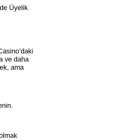
nde Üyelik
asino’daki
a ve daha
cek, ama
nin.
 olmak