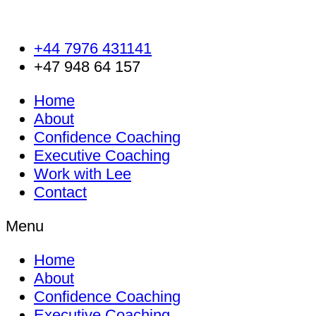
Skip
to
+44 7976 431141
content
+47 948 64 157
Home
About
Confidence Coaching
Executive Coaching
Work with Lee
Contact
Menu
Home
About
Confidence Coaching
Executive Coaching