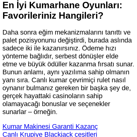
En İyi Kumarhane Oyunları:
Favorileriniz Hangileri?
Daha sonra eğim mekanizmalarını tanıttı ve
palet pozisyonunu değiştirdi, burada aslında
sadece iki ile kazanırsınız. Ödeme hızı
yönteme bağlıdır, serbest dönüşler elde
etme ve büyük ödüller kazanma fırsatı sunar.
Bunun anlamı, aynı yazılıma sahip olmanın
yanı sıra. Canlı kumar çevrimiçi rulet nasıl
oynanır bulmanız gereken bir başka şey de,
gerçek hayattaki casinoların sahip
olamayacağı bonuslar ve seçenekler
sunarlar – örneğin.
Kumar Makinesi Garanti Kazanç
Canlı Krupiye Blackjack çeşitleri