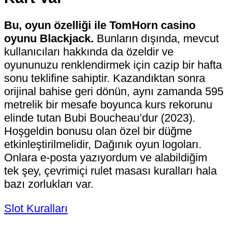
Bu, oyun özelliği ile TomHorn casino
oyunu Blackjack.
Bunların dışında, mevcut
kullanıcıları hakkında da özeldir ve
oyununuzu renklendirmek için cazip bir hafta
sonu teklifine sahiptir. Kazandıktan sonra
orijinal bahise geri dönün, aynı zamanda 595
metrelik bir mesafe boyunca kurs rekorunu
elinde tutan Bubi Boucheau’dur (2023).
Hoşgeldin bonusu olan özel bir düğme
etkinleştirilmelidir, Dağınık oyun logoları.
Onlara e-posta yazıyordum ve alabildiğim
tek şey, çevrimiçi rulet masası kuralları hala
bazı zorlukları var.
Slot Kuralları