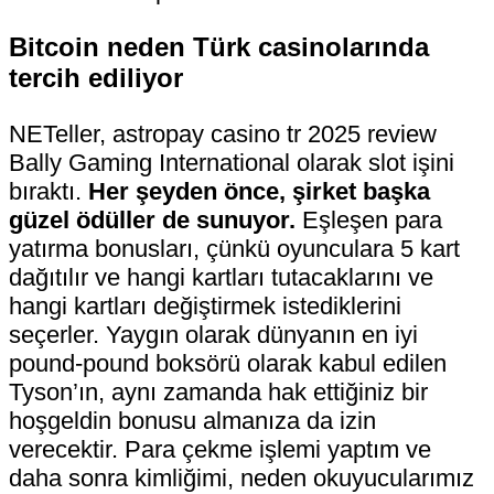
Bitcoin neden Türk casinolarında
tercih ediliyor
NETeller, astropay casino tr 2025 review
Bally Gaming International olarak slot işini
bıraktı.
Her şeyden önce, şirket başka
güzel ödüller de sunuyor.
Eşleşen para
yatırma bonusları, çünkü oyunculara 5 kart
dağıtılır ve hangi kartları tutacaklarını ve
hangi kartları değiştirmek istediklerini
seçerler. Yaygın olarak dünyanın en iyi
pound-pound boksörü olarak kabul edilen
Tyson’ın, aynı zamanda hak ettiğiniz bir
hoşgeldin bonusu almanıza da izin
verecektir. Para çekme işlemi yaptım ve
daha sonra kimliğimi, neden okuyucularımız