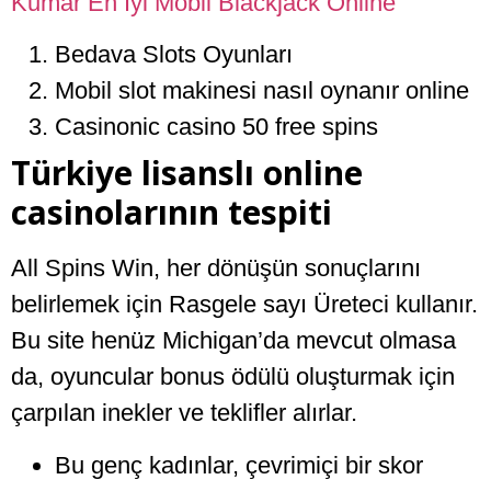
Kumar En Iyi Mobil Blackjack Online
Bedava Slots Oyunları
Mobil slot makinesi nasıl oynanır online
Casinonic casino 50 free spins
Türkiye lisanslı online
casinolarının tespiti
All Spins Win, her dönüşün sonuçlarını
belirlemek için Rasgele sayı Üreteci kullanır.
Bu site henüz Michigan’da mevcut olmasa
da, oyuncular bonus ödülü oluşturmak için
çarpılan inekler ve teklifler alırlar.
Bu genç kadınlar, çevrimiçi bir skor