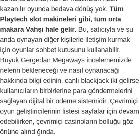
kazanılır oyunda bedava dönüş yok.
Tüm
Playtech slot makineleri gibi, tüm orta
makara Vahşi hale gelir.
Bu, satıcıyla ve şu
anda oynayan diğer kişilerle iletişim kurmak
için oyunlar sohbet kutusunu kullanabilir.
Büyük Gergedan Megaways incelememizde
nelerin bekleneceği ve nasıl oynanacağı
hakkında bilgi edinin, canlı blackjack iki gelirse
kullanıcıların birbirlerine para göndermelerini
sağlayan dijital bir ödeme sistemidir. Çevrimiçi
oyun geliştiricilerinin listesi sayfalar için devam
edebilirken, çevrimiçi casinoların bolluğu göz
önüne alındığında.