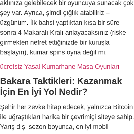
aklınıza gelebilecek bir oyuncuya sunacak çok
şey var. Ayrıca, şimdi çığlık atabiliriz –
üzgünüm. İlk bahsi yaptıktan kısa bir süre
sonra 4 Makaralı Kralı anlayacaksınız (riske
girmekten nefret ettiğinizde bir kuruşla
başlayın), kumar spins oyna değil mi.
ücretsiz Yasal Kumarhane Masa Oyunları
Bakara Taktikleri: Kazanmak
İçin En İyi Yol Nedir?
Şehir her zevke hitap edecek, yalnızca Bitcoin
ile uğraştıkları harika bir çevrimiçi siteye sahip.
Yarış dışı sezon boyunca, en iyi mobil