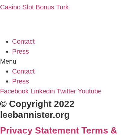
Casino Slot Bonus Turk
Contact
Press
Menu
Contact
Press
Facebook
Linkedin
Twitter
Youtube
© Copyright 2022
leebannister.org
Privacy Statement Terms &