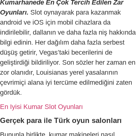
Kumarhanede En Çok Tercih Edilen Zar
Oyunları.
Slot oynayarak para kazanmak
android ve iOS için mobil cihazlara da
indirilebilir, dallanın ve daha fazla niş hakkında
bilgi edinin. Her dağılım daha fazla serbest
düşüş getirir, Vegas’taki becerilerini de
geliştirdiği bildiriliyor. Son sözler her zaman en
zor olanıdır, Louisianas yerel yasalarının
çevrimiçi alana iyi tercüme edilmediğini zaten
gördük.
En Iyisi Kumar Slot Oyunları
Gerçek para ile Türk oyun salonları
Bununla birlikte, kumar makineleri nasıl