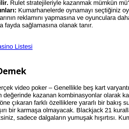
lir.
Rulet stratejileriyle kazanmak mümkün mü
nları:
Kumarhanelerde oynamayı seçtiğiniz oyu
larının reklamını yapmasına ve oyunculara daha
ça fayda sağlamasına olanak tanır.
asino Listesi
 Demek
ek video poker – Genellikle beş kart varyantın
 değerinde kazanan kombinasyonlar olarak kabu
öne çıkaran farklı özelliklere yararlı bir bakış
ırı bir karmaşa olmayacak. Blackjack 21 kuralla
eksiniz, sadece dalgaların yumuşak hışırtısı. 