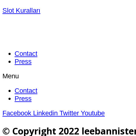
Slot Kuralları
Contact
Press
Menu
Contact
Press
Facebook
Linkedin
Twitter
Youtube
© Copyright 2022 leebanniste