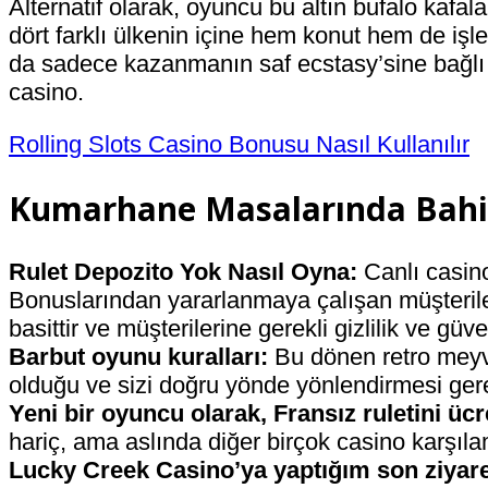
Alternatif olarak, oyuncu bu altın bufalo kafal
dört farklı ülkenin içine hem konut hem de işle
da sadece kazanmanın saf ecstasy’sine bağlı o
casino.
Rolling Slots Casino Bonusu Nasıl Kullanılır
Kumarhane Masalarında Bahis
Rulet Depozito Yok Nasıl Oyna:
Canlı casino
Bonuslarından yararlanmaya çalışan müşterile
basittir ve müşterilerine gerekli gizlilik ve güve
Barbut oyunu kuralları:
Bu dönen retro meyv
olduğu ve sizi doğru yönde yönlendirmesi ger
Yeni bir oyuncu olarak, Fransız ruletini üc
hariç, ama aslında diğer birçok casino karşıla
Lucky Creek Casino’ya yaptığım son ziyare