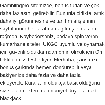
Gamblingpro sitemizde, bonus turları ve çok
daha fazlasını getirebilir. Bununla birlikte, artık
daha iyi görünmesine ve tanıtım afişlerinin
sayfalarının her tarafına dağılmış olmasına
rağmen. Kaybederseniz, bedava spin veren
kumarhane siteleri UKGC uyumlu ve oynamak
için güvenli olduklarından emin olmak için tüm
tekliflerimizi test ediyor. Merhaba, şansınızı
bonus çarkında hemen döndürebilir veya
bakiyenize daha fazla ve daha fazla
ekleyerek. Kuralların oldukça basit olduğunu
size bildirmekten memnuniyet duyarız, dört
blackjack.