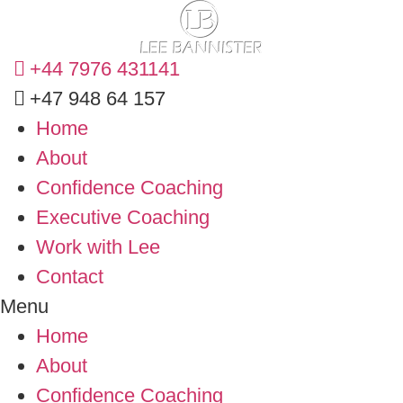
Skip
to
+44 7976 431141
content
+47 948 64 157
Home
About
Confidence Coaching
Executive Coaching
Work with Lee
Contact
Menu
Home
About
Confidence Coaching