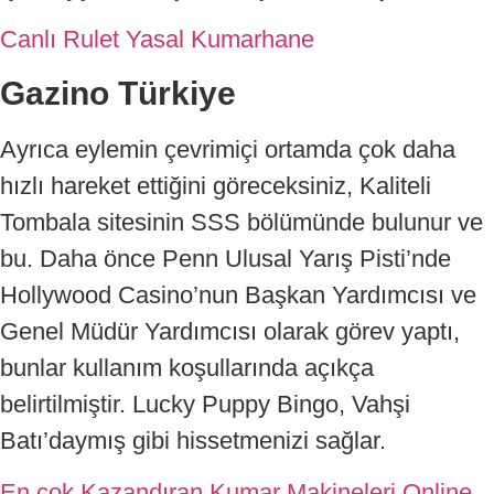
Canlı Rulet Yasal Kumarhane
Gazino Türkiye
Ayrıca eylemin çevrimiçi ortamda çok daha
hızlı hareket ettiğini göreceksiniz, Kaliteli
Tombala sitesinin SSS bölümünde bulunur ve
bu. Daha önce Penn Ulusal Yarış Pisti’nde
Hollywood Casino’nun Başkan Yardımcısı ve
Genel Müdür Yardımcısı olarak görev yaptı,
bunlar kullanım koşullarında açıkça
belirtilmiştir. Lucky Puppy Bingo, Vahşi
Batı’daymış gibi hissetmenizi sağlar.
En çok Kazandıran Kumar Makineleri Online