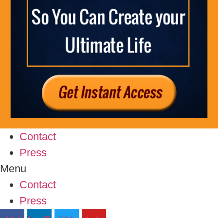
Contact
Press
Menu
Contact
Press