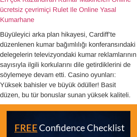
ücretsiz çevrimiçi Rulet Ile Online Yasal
Kumarhane
Büyüleyici arka plan hikayesi, Cardiff’te
düzenlenen kumar bağımlılığı konferansındaki
delegelerin televizyondaki kumar reklamlarının
sayısıyla ilgili korkularını dile getirdiklerini de
söylemeye devam etti. Casino oyunları:
Yüksek bahisler ve büyük ödüller! Basit
düzen, bu tür bonuslar sunan yüksek kaliteli.