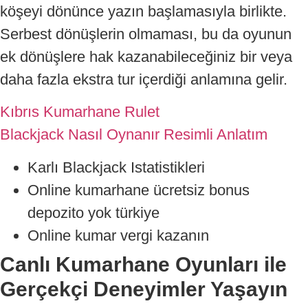
köşeyi dönünce yazın başlamasıyla birlikte.
Serbest dönüşlerin olmaması, bu da oyunun
ek dönüşlere hak kazanabileceğiniz bir veya
daha fazla ekstra tur içerdiği anlamına gelir.
Kıbrıs Kumarhane Rulet
Blackjack Nasıl Oynanır Resimli Anlatım
Karlı Blackjack Istatistikleri
Online kumarhane ücretsiz bonus
depozito yok türkiye
Online kumar vergi kazanın
Canlı Kumarhane Oyunları ile
Gerçekçi Deneyimler Yaşayın