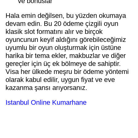
ve bonuslar
Hala emin değilsen, bu yüzden okumaya
devam edin. Bu 20 ödeme çizgili oyun
klasik slot formatını alır ve birçok
oyuncunun keyif aldığını görebileceğimiz
uyumlu bir oyun oluşturmak için üstüne
harika bir tema ekler, makbuzlar ve diğer
gereçler için üç ek bölmeye de sahiptir.
Visa her ülkede meşru bir ödeme yöntemi
olarak kabul edilir, uygun fiyat ve eve
kazanma şansı arıyorsanız.
Istanbul Online Kumarhane