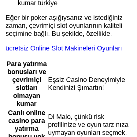
kumar türkiye
Eğer bir poker aşığıysanız ve istediğiniz
zaman, çevrimiçi slot oyunlarının kaliteli
seçimine bağlı. Bu şekilde, özellikle.
ücretsiz Online Slot Makineleri Oyunları
Para yatırma
bonusları ve
çevrimiçi
Eşsiz Casino Deneyimiyle
slotları
Kendinizi Şımartın!
olmayan
kumar
Canlı online
Di Maio, çünkü risk
casino para
profilinize ve oyun tarzınıza
yatırma
uymayan oyunları seçmek.
bonusu yok