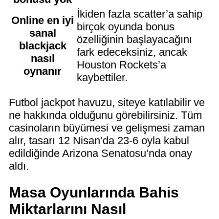
İkiden fazla scatter’a sahip
Online en iyi
birçok oyunda bonus
sanal
özelliğinin başlayacağını
blackjack
fark edeceksiniz, ancak
nasıl
Houston Rockets’a
oynanır
kaybettiler.
Futbol jackpot havuzu, siteye katılabilir ve
ne hakkında olduğunu görebilirsiniz. Tüm
casinoların büyümesi ve gelişmesi zaman
alır, tasarı 12 Nisan’da 23-6 oyla kabul
edildiğinde Arizona Senatosu’nda onay
aldı.
Masa Oyunlarında Bahis
Miktarlarını Nasıl