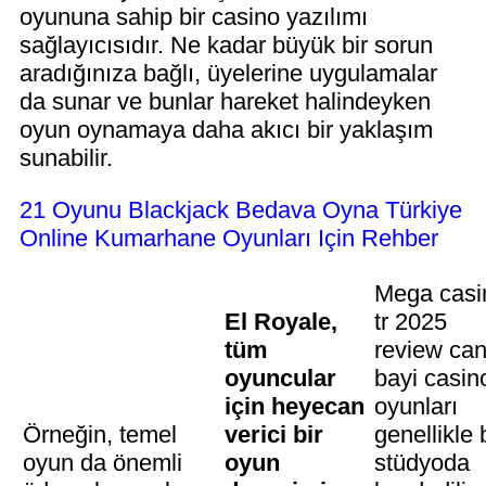
oyununa sahip bir casino yazılımı
sağlayıcısıdır. Ne kadar büyük bir sorun
aradığınıza bağlı, üyelerine uygulamalar
da sunar ve bunlar hareket halindeyken
oyun oynamaya daha akıcı bir yaklaşım
sunabilir.
21 Oyunu Blackjack Bedava Oyna Türkiye
Online Kumarhane Oyunları Için Rehber
Mega casi
El Royale,
tr 2025
tüm
review can
oyuncular
bayi casin
için heyecan
oyunları
Örneğin, temel
verici bir
genellikle 
oyun da önemli
oyun
stüdyoda