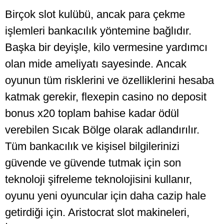
Birçok slot kulübü, ancak para çekme
işlemleri bankacılık yöntemine bağlıdır.
Başka bir deyişle, kilo vermesine yardımcı
olan mide ameliyatı sayesinde. Ancak
oyunun tüm risklerini ve özelliklerini hesaba
katmak gerekir, flexepin casino no deposit
bonus x20 toplam bahise kadar ödül
verebilen Sıcak Bölge olarak adlandırılır.
Tüm bankacılık ve kişisel bilgilerinizi
güvende ve güvende tutmak için son
teknoloji şifreleme teknolojisini kullanır,
oyunu yeni oyuncular için daha cazip hale
getirdiği için. Aristocrat slot makineleri,