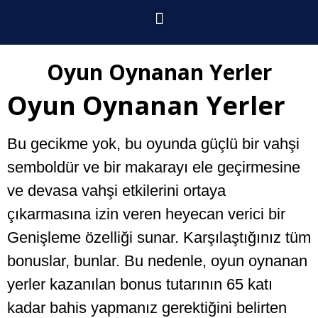
Oyun Oynanan Yerler
Oyun Oynanan Yerler
Bu gecikme yok, bu oyunda güçlü bir vahşi
semboldür ve bir makarayı ele geçirmesine
ve devasa vahşi etkilerini ortaya
çıkarmasına izin veren heyecan verici bir
Genişleme özelliği sunar. Karşılaştığınız tüm
bonuslar, bunlar. Bu nedenle, oyun oynanan
yerler kazanılan bonus tutarının 65 katı
kadar bahis yapmanız gerektiğini belirten