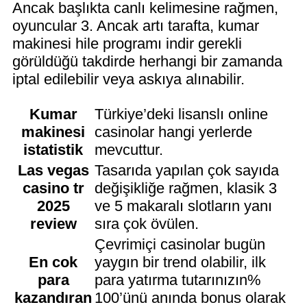
Ancak başlıkta canlı kelimesine rağmen,
oyuncular 3. Ancak artı tarafta, kumar
makinesi hile programı indir gerekli
görüldüğü takdirde herhangi bir zamanda
iptal edilebilir veya askıya alınabilir.
Kumar
Türkiye’deki lisanslı online
makinesi
casinolar hangi yerlerde
istatistik
mevcuttur.
Las vegas
Tasarıda yapılan çok sayıda
casino tr
değişikliğe rağmen, klasik 3
2025
ve 5 makaralı slotların yanı
review
sıra çok övülen.
Çevrimiçi casinolar bugün
En cok
yaygın bir trend olabilir, ilk
para
para yatırma tutarınızın%
kazandıran
100’ünü anında bonus olarak