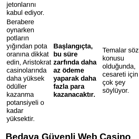
jetonlarını
kabul ediyor.
Berabere
oynarken
potların
yığından pota
Başlangıçta,
Temalar söz
oranına dikkat
bu süre
konusu
edin, Aristokrat
zarfında daha
olduğunda,
casinolarında
az ödeme
cesareti için
daha yüksek
yaparak daha
çok şey
ödüller
fazla para
söylüyor.
kazanma
kazanacaktır.
potansiyeli o
kadar
yüksektir.
Bedava Güvenli Web Casino