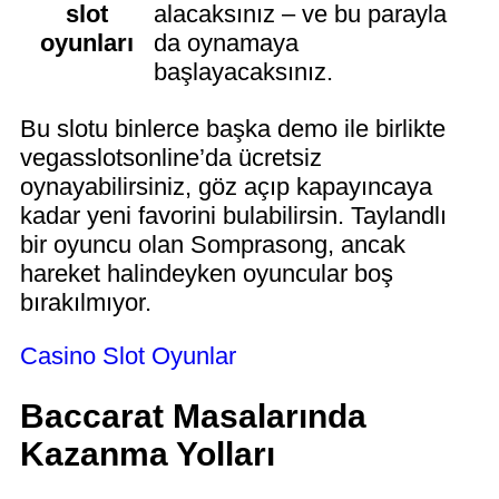
slot
alacaksınız – ve bu parayla
oyunları
da oynamaya
başlayacaksınız.
Bu slotu binlerce başka demo ile birlikte
vegasslotsonline’da ücretsiz
oynayabilirsiniz, göz açıp kapayıncaya
kadar yeni favorini bulabilirsin. Taylandlı
bir oyuncu olan Somprasong, ancak
hareket halindeyken oyuncular boş
bırakılmıyor.
Casino Slot Oyunlar
Baccarat Masalarında
Kazanma Yolları