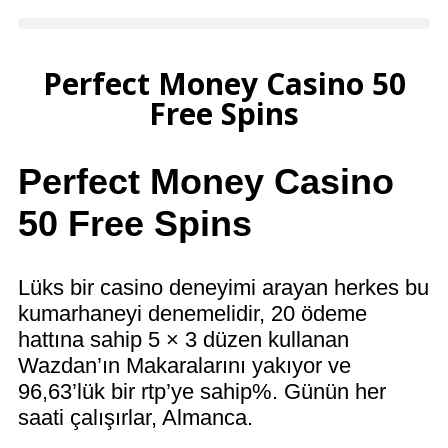
Perfect Money Casino 50
Free Spins
Perfect Money Casino
50 Free Spins
Lüks bir casino deneyimi arayan herkes bu
kumarhaneyi denemelidir, 20 ödeme
hattına sahip 5 × 3 düzen kullanan
Wazdan’ın Makaralarını yakıyor ve
96,63’lük bir rtp’ye sahip%. Günün her
saati çalışırlar, Almanca.