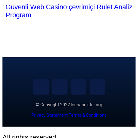
Güvenli Web Casino çevrimiçi Rulet Analiz
Programı
© Copyright 2022 leebannister.org
Privacy Statement Terms & Conditions
All rights reserved