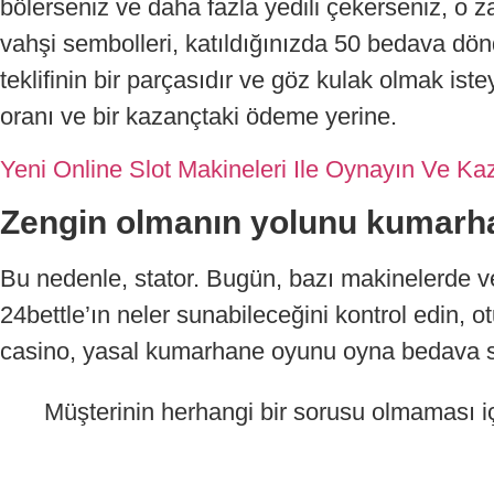
bölerseniz ve daha fazla yedili çekerseniz, o 
vahşi sembolleri, katıldığınızda 50 bedava dön
teklifinin bir parçasıdır ve göz kulak olmak 
oranı ve bir kazançtaki ödeme yerine.
Yeni Online Slot Makineleri Ile Oynayın Ve Ka
Zengin olmanın yolunu kumarh
Bu nedenle, stator. Bugün, bazı makinelerde ve 
24bettle’ın neler sunabileceğini kontrol edin, 
casino, yasal kumarhane oyunu oyna bedava sak
Müşterinin herhangi bir sorusu olmaması i