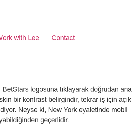
ork with Lee
Contact
an BetStars logosuna tıklayarak doğrudan ana
n bir kontrast belirgindir, tekrar iş için açık
ediyor. Neyse ki, New York eyaletinde mobil
abildiğinden geçerlidir.