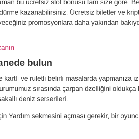
zaman bu ücretsiz slot bonusu tam size göre. Be
dürme kazanabilirsiniz. Ücretsiz biletler ve k
isteyeceğiniz promosyonlara daha yakından bak
zanın
anede bulun
kartlı ve ruletli belirli masalarda yapmanıza iz
oturumumuz sırasında çarpan özelliğini oldukça 
allı deniz serserileri.
çin Yardım sekmesini açması gerekir, bir oyun