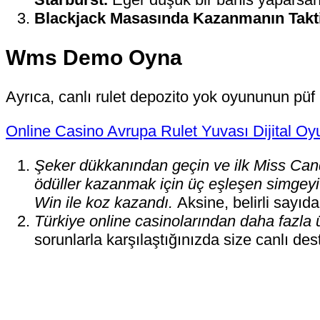
Blackjack Masasında Kazanmanın Takti
Wms Demo Oyna
Ayrıca, canlı rulet depozito yok oyununun püf
Online Casino Avrupa Rulet Yuvası Dijital Oy
Şeker dükkanından geçin ve ilk Miss Cand
ödüller kazanmak için üç eşleşen simgeyi 
Win ile koz kazandı.
Aksine, belirli sayıd
Türkiye online casinolarından daha fazla ü
sorunlarla karşılaştığınızda size canlı des