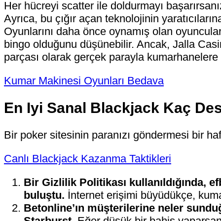
Her hücreyi scatter ile doldurmayı başarırsan
Ayrıca, bu çığır açan teknolojinin yaratıcıları
Oyunlarını daha önce oynamış olan oyuncuların
bingo olduğunu düşünebilir. Ancak, Jalla Casin
parçası olarak gerçek parayla kumarhanelere
Kumar Makinesi Oyunları Bedava
En Iyi Sanal Blackjack Kaç Des
Bir poker sitesinin paranızı göndermesi bir ha
Canlı Blackjack Kazanma Taktikleri
Bir Gizlilik Politikası kullanıldığında
buluştu.
İnternet erişimi büyüdükçe, kuma
Betonline’ın müşterilerine neler sunduğu
Starburst.
Eğer düşük bir bahis yaparsa