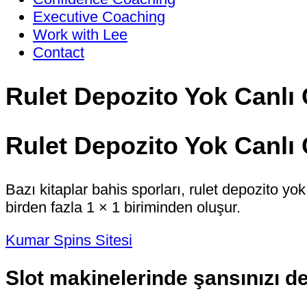
Executive Coaching
Work with Lee
Contact
Rulet Depozito Yok Canlı
Rulet Depozito Yok Canlı
Bazı kitaplar bahis sporları, rulet depozito y
birden fazla 1 × 1 biriminden oluşur.
Kumar Spins Sitesi
Slot makinelerinde şansınızı d