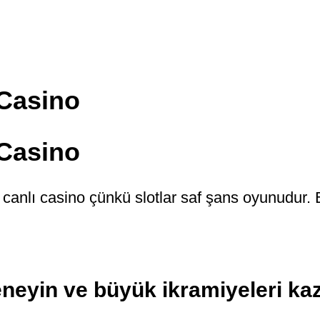
 Casino
 Casino
ok canlı casino çünkü slotlar saf şans oyunudur
eneyin ve büyük ikramiyeleri ka