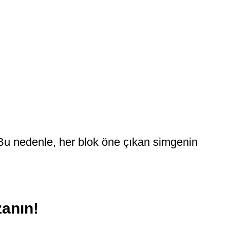
. Bu nedenle, her blok öne çıkan simgenin
zanın!