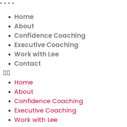
"
"
"
"
Home
About
Confidence Coaching
Executive Coaching
Work with Lee
Contact
Home
About
Confidence Coaching
Executive Coaching
Work with Lee