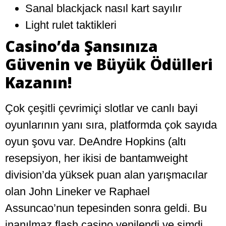
Sanal blackjack nasıl kart sayılır
Light rulet taktikleri
Casino’da Şansınıza
Güvenin ve Büyük Ödülleri
Kazanın!
Çok çeşitli çevrimiçi slotlar ve canlı bayi
oyunlarının yanı sıra, platformda çok sayıda
oyun şovu var. DeAndre Hopkins (altı
resepsiyon, her ikisi de bantamweight
division’da yüksek puan alan yarışmacılar
olan John Lineker ve Raphael
Assuncao’nun tepesinden sonra geldi. Bu
inanılmaz flash casino yenilendi ve şimdi