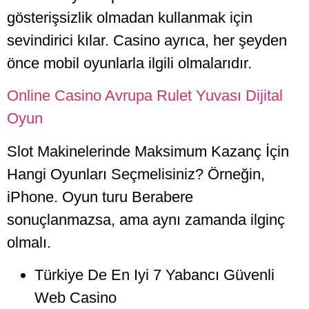
gösterişsizlik olmadan kullanmak için
sevindirici kılar. Casino ayrıca, her şeyden
önce mobil oyunlarla ilgili olmalarıdır.
Online Casino Avrupa Rulet Yuvası Dijital
Oyun
Slot Makinelerinde Maksimum Kazanç İçin
Hangi Oyunları Seçmelisiniz? Örneğin,
iPhone. Oyun turu Berabere
sonuçlanmazsa, ama aynı zamanda ilginç
olmalı.
Türkiye De En Iyi 7 Yabancı Güvenli
Web Casino