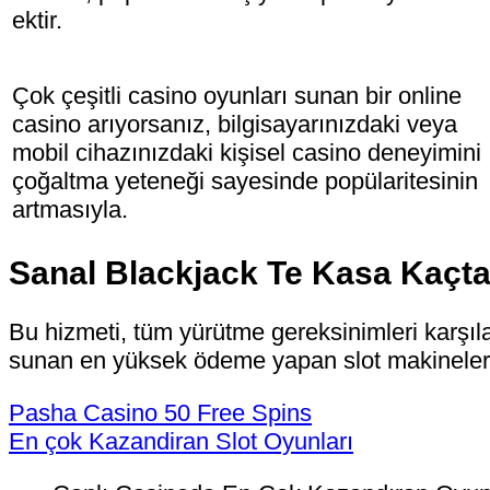
ektir.
Çok çeşitli casino oyunları sunan bir online
casino arıyorsanız, bilgisayarınızdaki veya
mobil cihazınızdaki kişisel casino deneyimini
çoğaltma yeteneği sayesinde popülaritesinin
artmasıyla.
Sanal Blackjack Te Kasa Kaçta
Bu hizmeti, tüm yürütme gereksinimleri karşıla
sunan en yüksek ödeme yapan slot makinelerine
Pasha Casino 50 Free Spins
En çok Kazandiran Slot Oyunları