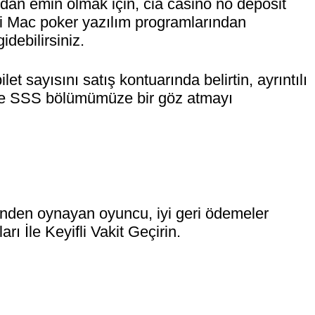
dan emin olmak için, cia casino no deposit
i Mac poker yazılım programlarından
idebilirsiniz.
ilet sayısını satış kontuarında belirtin, ayrıntılı
e SSS bölümümüze bir göz atmayı
nsinden oynayan oyuncu, iyi geri ödemeler
 İle Keyifli Vakit Geçirin.