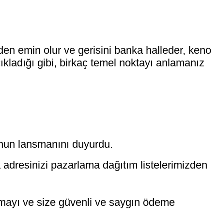
den emin olur ve gerisini banka halleder, keno
çıkladığı gibi, birkaç temel noktayı anlamanız
unun lansmanını duyurdu.
adresinizi pazarlama dağıtım listelerimizden
orumayı ve size güvenli ve saygın ödeme