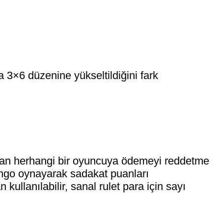
 3×6 düzenine yükseltildiğini fark
ayan herhangi bir oyuncuya ödemeyi reddetme
Bingo oynayarak sadakat puanları
ullanılabilir, sanal rulet para için sayı