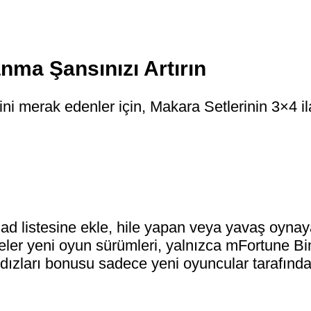
nma Şansınızı Artırın
i merak edenler için, Makara Setlerinin 3×4 ila
ad listesine ekle, hile yapan veya yavaş oyn
ğeler yeni oyun sürümleri, yalnızca mFortune 
ızları bonusu sadece yeni oyuncular tarafından k