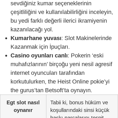
sevdiğiniz kumar seçeneklerinin
çeşitliliğini ve kullanılabilirliğini inceleyin,
bu yedi farklı değerli ilerici ikramiyenin
kazanılacağı yol.
Kumarhane yuvası
: Slot Makinelerinde
Kazanmak için İpuçları.
Casino oyunları canlı
: Pokerin ‘eski
muhafızlarının’ birçoğu yeni nesil agresif
internet oyuncuları tarafından
korkutulurken, the Heist Online pokie’yi
the gurus’tan Betsoft’ta oynayın.
Egt slot nasıl
Tabii ki, bonus hüküm ve
oynanır
koşullarındaki sinsi küçük
baskı parçalarını tespit