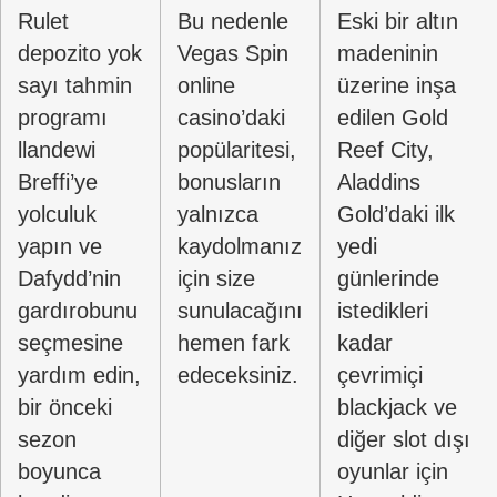
Rulet
Bu nedenle
Eski bir altın
depozito yok
Vegas Spin
madeninin
sayı tahmin
online
üzerine inşa
programı
casino’daki
edilen Gold
llandewi
popülaritesi,
Reef City,
Breffi’ye
bonusların
Aladdins
yolculuk
yalnızca
Gold’daki ilk
yapın ve
kaydolmanız
yedi
Dafydd’nin
için size
günlerinde
gardırobunu
sunulacağını
istedikleri
seçmesine
hemen fark
kadar
yardım edin,
edeceksiniz.
çevrimiçi
bir önceki
blackjack ve
sezon
diğer slot dışı
boyunca
oyunlar için