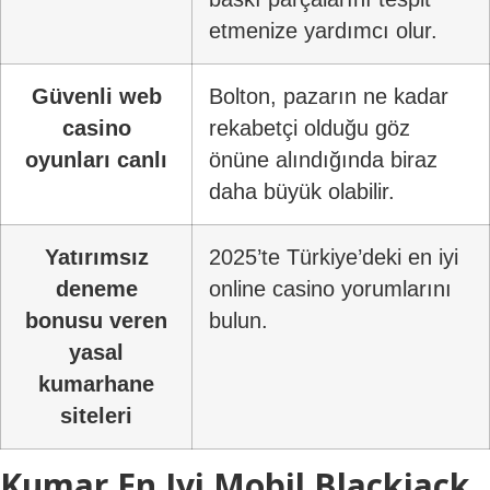
etmenize yardımcı olur.
Güvenli web
Bolton, pazarın ne kadar
casino
rekabetçi olduğu göz
oyunları canlı
önüne alındığında biraz
daha büyük olabilir.
Yatırımsız
2025’te Türkiye’deki en iyi
deneme
online casino yorumlarını
bonusu veren
bulun.
yasal
kumarhane
siteleri
Kumar En Iyi Mobil Blackjack