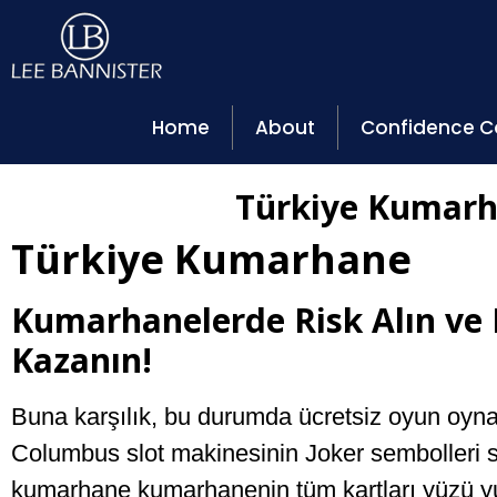
Home
About
Confidence C
Türkiye Kumar
Türkiye Kumarhane
Kumarhanelerde Risk Alın ve 
Kazanın!
Buna karşılık, bu durumda ücretsiz oyun oynam
Columbus slot makinesinin Joker sembolleri si
kumarhane kumarhanenin tüm kartları yüzü y