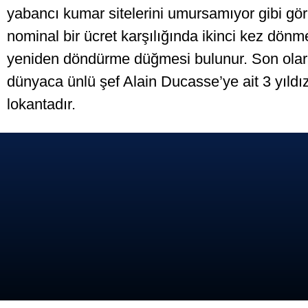
yabancı kumar sitelerini umursamıyor gibi gö
nominal bir ücret karşılığında ikinci kez dönme
yeniden döndürme düğmesi bulunur. Son olar
dünyaca ünlü şef Alain Ducasse’ye ait 3 yıldızlı
lokantadır.