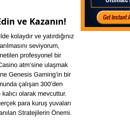
din ve Kazanın!
e kolaydır ve yatırdığınız
karılmasını seviyorum,
etilen profesyonel bir
e Casino atm’sine ulaşmak
ne Genesis Gaming’in bir
ormunda çalışan 300’den
e kalıcı olarak mevcuttur.
erçek para kuruş yuvaları
anılan Stratejilerin Önemi.