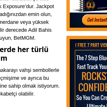
ck Exposure’dur. Jackpot
adığınızdan emin olun,
k merdane veya yüksek
lir derecede Adil Bahis
kuyun, BetMGM.
rde her türlü
im
makarayı vahşi sembollerle
eçmişime ve ayrıca bu
rine sahip olmak istiyorum.
betçi olabilir.