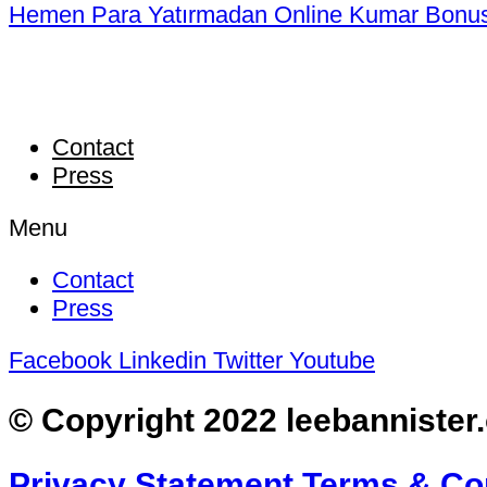
Hemen Para Yatırmadan Online Kumar Bonu
Contact
Press
Menu
Contact
Press
Facebook
Linkedin
Twitter
Youtube
© Copyright 2022 leebannister
Privacy Statement Terms & Co