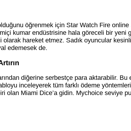
 olduğunu öğrenmek için Star Watch Fire onlin
miçi kumar endüstrisine hala göreceli bir yeni g
vahşi olarak hareket etmez. Sadık oyuncular kesi
yal edemesek de.
rtırın
ndan diğerine serbestçe para aktarabilir. Bu eşs
abloyu inceleyerek tüm farklı ödeme yöntemlerin
biri olan Miami Dice’a gidin. Mychoice seviye p