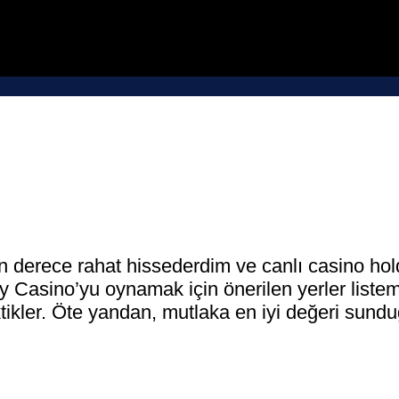
son derece rahat hissederdim ve canlı casino 
y Casino’yu oynamak için önerilen yerler liste
tikler. Öte yandan, mutlaka en iyi değeri sun