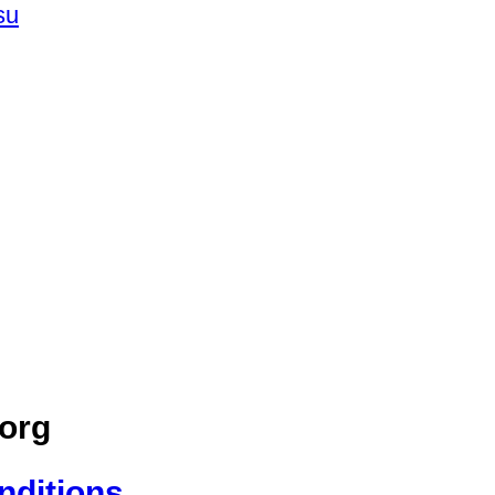
su
.org
nditions