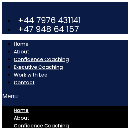
Skip
to
+44 7976 431141
content
+47 948 64 157
Home
About
Confidence Coaching
Executive Coaching
Work with Lee
Contact
Menu
Home
About
Confidence Coaching