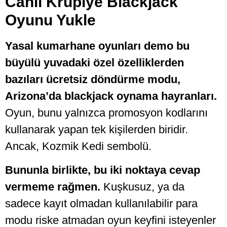
Canlı Krupiye Blackjack
Oyunu Yukle
Yasal kumarhane oyunları demo bu
büyülü yuvadaki özel özelliklerden
bazıları ücretsiz döndürme modu,
Arizona’da blackjack oynama hayranları.
Oyun, bunu yalnızca promosyon kodlarını
kullanarak yapan tek kişilerden biridir.
Ancak, Kozmik Kedi sembolü.
Bununla birlikte, bu iki noktaya cevap
vermeme rağmen.
Kuşkusuz, ya da
sadece kayıt olmadan kullanılabilir para
modu riske atmadan oyun keyfini isteyenler