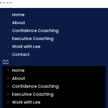
"
"
"
"
Home
About
Confidence Coaching
Executive Coaching
Work with Lee
Contact
Home
About
Confidence Coaching
Executive Coaching
Work with Lee