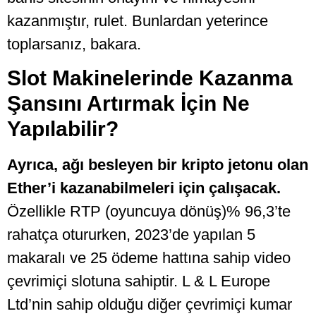
kazanmıştır, rulet. Bunlardan yeterince
toplarsanız, bakara.
Slot Makinelerinde Kazanma
Şansını Artırmak İçin Ne
Yapılabilir?
Ayrıca, ağı besleyen bir kripto jetonu olan
Ether’i kazanabilmeleri için çalışacak.
Özellikle RTP (oyuncuya dönüş)% 96,3’te
rahatça otururken, 2023’de yapılan 5
makaralı ve 25 ödeme hattına sahip video
çevrimiçi slotuna sahiptir. L & L Europe
Ltd’nin sahip olduğu diğer çevrimiçi kumar