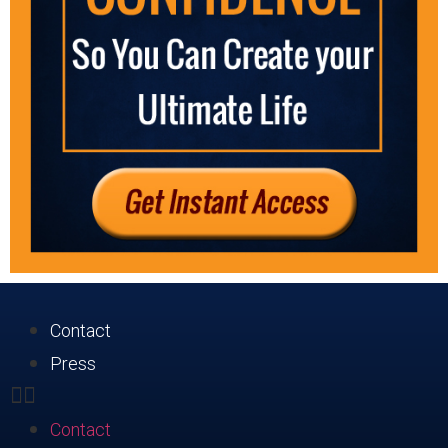
Contact
Press
Contact