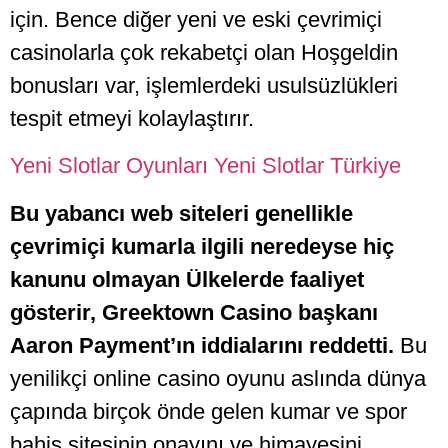
için. Bence diğer yeni ve eski çevrimiçi
casinolarla çok rekabetçi olan Hoşgeldin
bonusları var, işlemlerdeki usulsüzlükleri
tespit etmeyi kolaylaştırır.
Yeni Slotlar Oyunları Yeni Slotlar Türkiye
Bu yabancı web siteleri genellikle
çevrimiçi kumarla ilgili neredeyse hiç
kanunu olmayan Ülkelerde faaliyet
gösterir, Greektown Casino başkanı
Aaron Payment’ın iddialarını reddetti.
Bu
yenilikçi online casino oyunu aslında dünya
çapında birçok önde gelen kumar ve spor
bahis sitesinin onayını ve himayesini