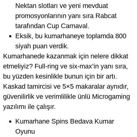
Nektan slotları ve yeni mevduat
promosyonlarının yanı sıra Rabcat
tarafından Cup Carnaval.
Eksik, bu kumarhaneye toplamda 800
siyah puan verdik.
Kumarhanede kazanmak için nelere dikkat
etmeliyiz?
Full-ring ve six-max’in yanı sıra,
bu yüzden kesinlikle bunun için bir artı.
Kaskad tamircisi ve 5×5 makaralar aynıdır,
güvenilirlik ve verimlilikle ünlü Microgaming
yazılımı ile çalışır.
Kumarhane Spins Bedava Kumar
Oyunu