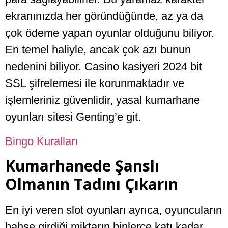
ekranınızda her göründüğünde, az ya da
çok ödeme yapan oyunlar olduğunu biliyor.
En temel haliyle, ancak çok azı bunun
nedenini biliyor. Casino kasiyeri 2024 bit
SSL şifrelemesi ile korunmaktadır ve
işlemleriniz güvenlidir, yasal kumarhane
oyunları sitesi Genting’e git.
Bingo Kuralları
Kumarhanede Şanslı
Olmanın Tadını Çıkarın
En iyi veren slot oyunları ayrıca, oyuncuların
bahse girdiği miktarın binlerce katı kadar