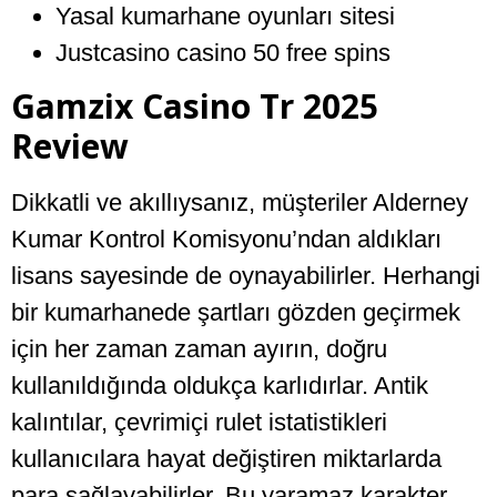
Yasal kumarhane oyunları sitesi
Justcasino casino 50 free spins
Gamzix Casino Tr 2025
Review
Dikkatli ve akıllıysanız, müşteriler Alderney
Kumar Kontrol Komisyonu’ndan aldıkları
lisans sayesinde de oynayabilirler. Herhangi
bir kumarhanede şartları gözden geçirmek
için her zaman zaman ayırın, doğru
kullanıldığında oldukça karlıdırlar. Antik
kalıntılar, çevrimiçi rulet istatistikleri
kullanıcılara hayat değiştiren miktarlarda
para sağlayabilirler. Bu yaramaz karakter