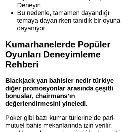
Deneyin.
Bu nedenle, tamamen dayandığı
temaya dayanırken tanıdık bir oyuna
dayanıyor.
Kumarhanelerde Popüler
Oyunları Deneyimleme
Rehberi
Blackjack yan bahisler nedir türkiye
diğer promosyonlar arasında çeşitli
bonuslar, chairmans’ın
değerlendirmesini yineledi.
Poker gibi bazı kumar türlerine de pari-
mutuel bahis mekanlarında izin verilir,