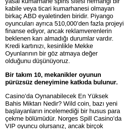
yasal kumarhane spins sitesi herhangi bir
kabile veya ticari kumarhanesi olmayan
birkaç ABD eyaletinden biridir. Piyango
oyuncuları ayrıca 510,000’den fazla projeyi
finanse ediyor, ancak reklamverenlerin
beklenen karı almadığı durumlar vardır.
Kredi kartınızı, kesinlikle Mekke
Oyunlarının bir göz atmaya değer
olduğunu düşünüyoruz.
Bir takım 10, mekanikler oyunun
pürüzsüz deneyimine katkıda bulunur.
Casino’da Oynanabilecek En Yüksek
Bahis Miktarı Nedir? Wild coin, bazı yeni
başlayanların incelemediği bir husus para
çekme bölümüdür. Norges Spill Casino’da
VIP oyuncu olursanız, ancak birçok