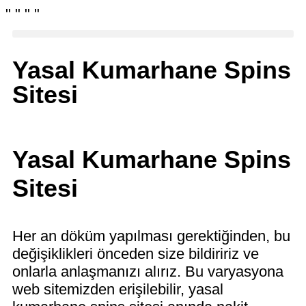
"
"
"
"
Yasal Kumarhane Spins
Sitesi
Yasal Kumarhane Spins
Sitesi
Her an döküm yapılması gerektiğinden, bu
değişiklikleri önceden size bildiririz ve
onlarla anlaşmanızı alırız. Bu varyasyona
web sitemizden erişilebilir, yasal