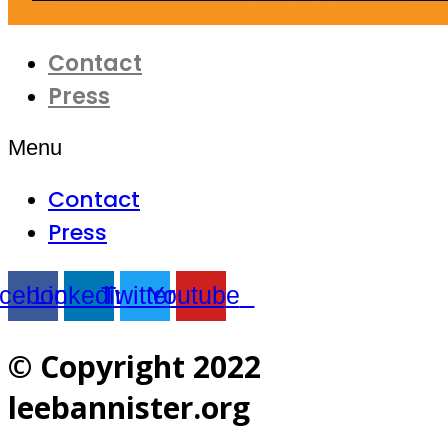
Contact
Press
Menu
Contact
Press
cebook
Linkedin
Twitter
Youtube
© Copyright 2022
leebannister.org