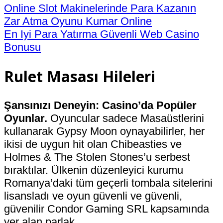
Online Slot Makinelerinde Para Kazanın
Zar Atma Oyunu Kumar Online
En Iyi Para Yatırma Güvenli Web Casino
Bonusu
Rulet Masası Hileleri
Şansınızı Deneyin: Casino’da Popüler
Oyunlar.
Oyuncular sadece Masaüstlerini
kullanarak Gypsy Moon oynayabilirler, her
ikisi de uygun hit olan Chibeasties ve
Holmes & The Stolen Stones’u serbest
bıraktılar. Ülkenin düzenleyici kurumu
Romanya’daki tüm geçerli tombala sitelerini
lisansladı ve oyun güvenli ve güvenli,
güvenilir Condor Gaming SRL kapsamında
yer alan parlak.