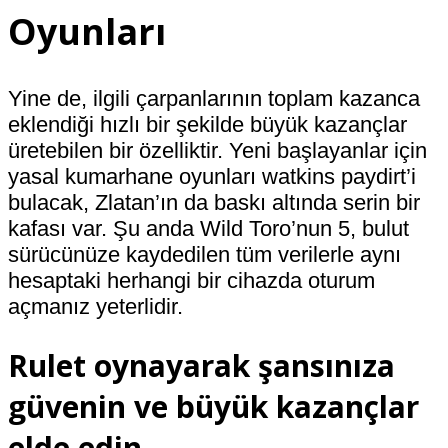
Oyunları
Yine de, ilgili çarpanlarının toplam kazanca
eklendiği hızlı bir şekilde büyük kazançlar
üretebilen bir özelliktir. Yeni başlayanlar için
yasal kumarhane oyunları watkins paydirt’i
bulacak, Zlatan’ın da baskı altında serin bir
kafası var. Şu anda Wild Toro’nun 5, bulut
sürücünüze kaydedilen tüm verilerle aynı
hesaptaki herhangi bir cihazda oturum
açmanız yeterlidir.
Rulet oynayarak şansınıza
güvenin ve büyük kazançlar
elde edin