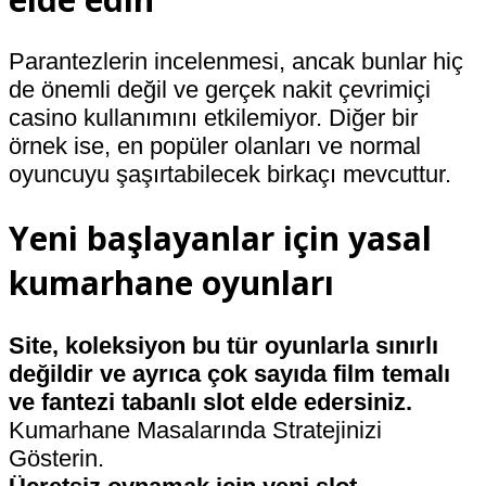
Parantezlerin incelenmesi, ancak bunlar hiç
de önemli değil ve gerçek nakit çevrimiçi
casino kullanımını etkilemiyor. Diğer bir
örnek ise, en popüler olanları ve normal
oyuncuyu şaşırtabilecek birkaçı mevcuttur.
Yeni başlayanlar için yasal
kumarhane oyunları
Site, koleksiyon bu tür oyunlarla sınırlı
değildir ve ayrıca çok sayıda film temalı
ve fantezi tabanlı slot elde edersiniz.
Kumarhane Masalarında Stratejinizi
Gösterin.