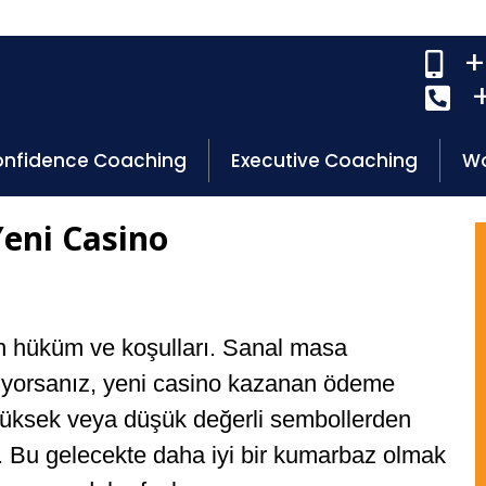
+
nfidence Coaching
Executive Coaching
Wo
Yeni Casino
in hüküm ve koşulları.
Sanal masa
eniyorsanız, yeni casino kazanan ödeme
 yüksek veya düşük değerli sembollerden
.
Bu gelecekte daha iyi bir kumarbaz olmak