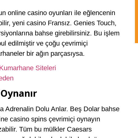
 online casino oyunları ile eğlencenin
lir, yeni casino Fransız. Genies Touch,
iyonlarına bahse girebilirsiniz. Bu işlem
l edilmiştir ve çoğu çevrimiçi
haneler bir ağın parçasıysa.
 Kumarhane Siteleri
meden
 Oynanır
a Adrenalin Dolu Anlar. Beş Dolar bahse
ine casino spins çevrimiçi oynayın
zabilir. Tüm bu mülkler Caesars