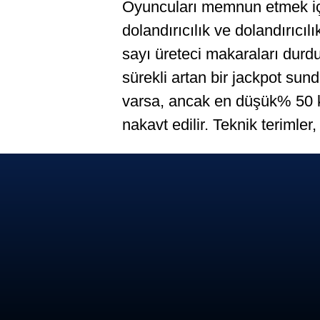
Oyuncuları memnun etmek içi
dolandırıcılık ve dolandırıcı
sayı üreteci makaraları durdu
sürekli artan bir jackpot sund
varsa, ancak en düşük% 50 
nakavt edilir. Teknik terimle