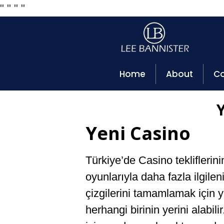
"
"
"
"
Home
About
Co
Yeni Casino
Türkiye’de Casino tekliflerin
oyunlarıyla daha fazla ilgil
çizgilerini tamamlamak için
herhangi birinin yerini alabilir