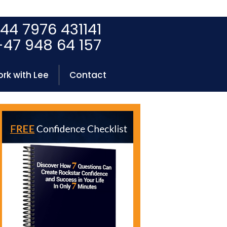
44 7976 431141
+47 948 64 157
rk with Lee
Contact