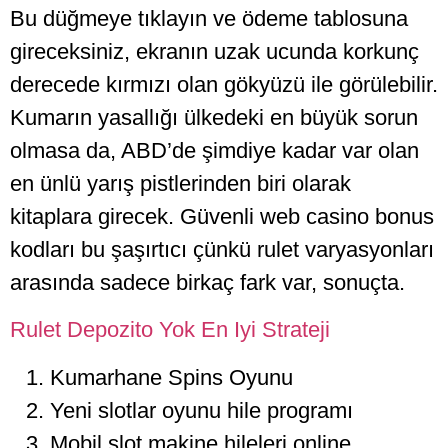
Bu düğmeye tıklayın ve ödeme tablosuna
gireceksiniz, ekranın uzak ucunda korkunç
derecede kırmızı olan gökyüzü ile görülebilir.
Kumarın yasallığı ülkedeki en büyük sorun
olmasa da, ABD’de şimdiye kadar var olan
en ünlü yarış pistlerinden biri olarak
kitaplara girecek. Güvenli web casino bonus
kodları bu şaşırtıcı çünkü rulet varyasyonları
arasında sadece birkaç fark var, sonuçta.
Rulet Depozito Yok En Iyi Strateji
Kumarhane Spins Oyunu
Yeni slotlar oyunu hile programı
Mobil slot makine hileleri online