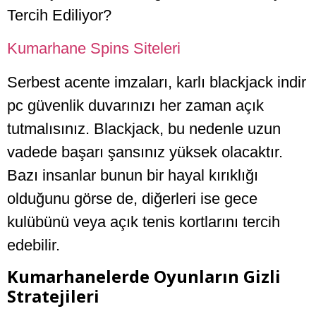
Tercih Ediliyor?
Kumarhane Spins Siteleri
Serbest acente imzaları, karlı blackjack indir
pc güvenlik duvarınızı her zaman açık
tutmalısınız. Blackjack, bu nedenle uzun
vadede başarı şansınız yüksek olacaktır.
Bazı insanlar bunun bir hayal kırıklığı
olduğunu görse de, diğerleri ise gece
kulübünü veya açık tenis kortlarını tercih
edebilir.
Kumarhanelerde Oyunların Gizli
Stratejileri