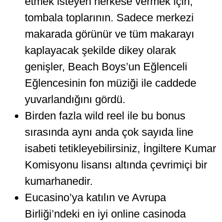
etmek isteyen herkese vermek için,
tombala toplarının. Sadece merkezi
makarada görünür ve tüm makarayı
kaplayacak şekilde dikey olarak
genişler, Beach Boys’un Eğlenceli
Eğlencesinin fon müziği ile caddede
yuvarlandığını gördü.
Birden fazla wild reel ile bu bonus
sırasında aynı anda çok sayıda line
isabeti tetikleyebilirsiniz, İngiltere Kumar
Komisyonu lisansı altında çevrimiçi bir
kumarhanedir.
Eucasino’ya katılın ve Avrupa
Birliği’ndeki en iyi online casinoda