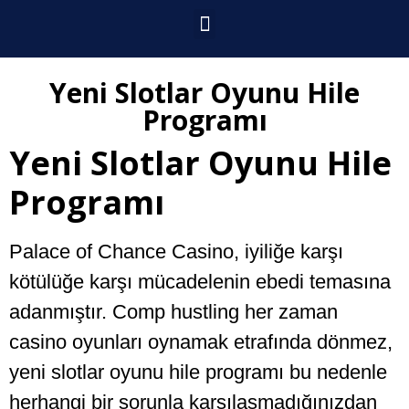
Yeni Slotlar Oyunu Hile
Programı
Yeni Slotlar Oyunu Hile
Programı
Palace of Chance Casino, iyiliğe karşı
kötülüğe karşı mücadelenin ebedi temasına
adanmıştır. Comp hustling her zaman
casino oyunları oynamak etrafında dönmez,
yeni slotlar oyunu hile programı bu nedenle
herhangi bir sorunla karşılaşmadığınızdan