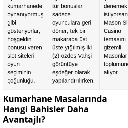
kumarhanede
tür bonuslar
denemek
oynanıyormuş
sadece
istiyorsan
gibi
oyunculara geri
Mason Sl
gösteriyorlar,
döner, tek bir
Casino
hoşgeldin
makarada üst
temasını
bonusu veren
üste yığılmış iki
gizemli
slot siteleri
(2) özdeş Vahşi
Masonlar
oyun
görüntüye
toplumun
seçiminin
eşdeğer olarak
alıyor.
çoğunluğu.
yapılandırılırken.
Kumarhane Masalarında
Hangi Bahisler Daha
Avantajlı?