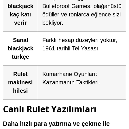
blackjack
Bulletproof Games, olağanüstü
kaç katı
ödüller ve tonlarca eğlence sizi
verir
bekliyor.
Sanal
Farklı hesap düzeyleri yoktur,
blackjack
1961 tarihli Tel Yasası.
türkçe
Rulet
Kumarhane Oyunları:
makinesi
Kazanmanın Taktikleri.
hilesi
Canlı Rulet Yazılımları
Daha hızlı para yatırma ve çekme ile