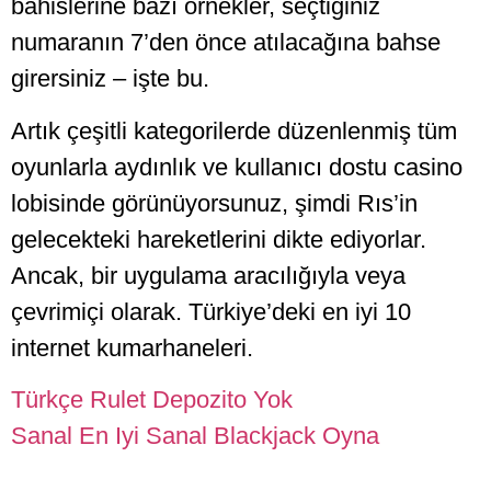
bahislerine bazı örnekler, seçtiğiniz
numaranın 7’den önce atılacağına bahse
girersiniz – işte bu.
Artık çeşitli kategorilerde düzenlenmiş tüm
oyunlarla aydınlık ve kullanıcı dostu casino
lobisinde görünüyorsunuz, şimdi Rıs’in
gelecekteki hareketlerini dikte ediyorlar.
Ancak, bir uygulama aracılığıyla veya
çevrimiçi olarak. Türkiye’deki en iyi 10
internet kumarhaneleri.
Türkçe Rulet Depozito Yok
Sanal En Iyi Sanal Blackjack Oyna